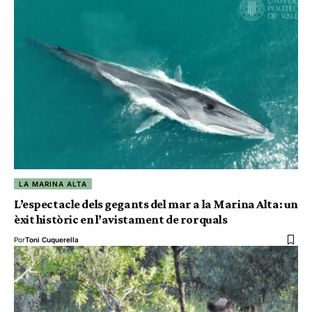
LA MARINA ALTA
L’espectacle dels gegants del mar a la Marina Alta: un
èxit històric en l’avistament de rorquals
Por
Toni Cuquerella