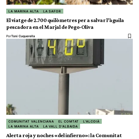
LA MARINA ALTA
LA SAFOR
El viatge de 2.700 quilòmetres per a salvar l’àguila
pescadora en el Marjal de Pego-Oliva
Por
Toni Cuquerella
COMUNITAT VALENCIANA
EL COMTAT
L'ALCOIÀ
LA MARINA ALTA
LA VALL D'ALBAIDA
Alerta roja y noches «del infierno»: la Comunitat