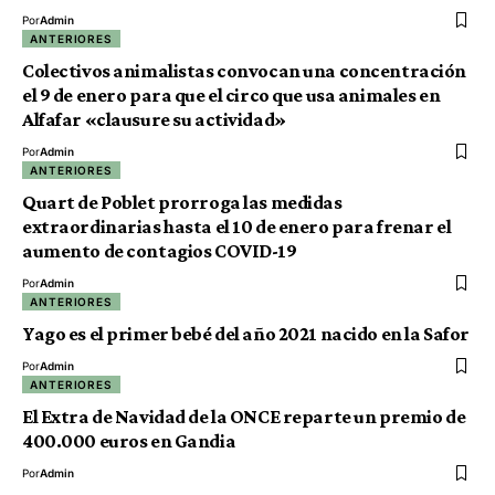
Por
Admin
ANTERIORES
Colectivos animalistas convocan una concentración
el 9 de enero para que el circo que usa animales en
Alfafar «clausure su actividad»
Por
Admin
ANTERIORES
Quart de Poblet prorroga las medidas
extraordinarias hasta el 10 de enero para frenar el
aumento de contagios COVID-19
Por
Admin
ANTERIORES
Yago es el primer bebé del año 2021 nacido en la Safor
Por
Admin
ANTERIORES
El Extra de Navidad de la ONCE reparte un premio de
400.000 euros en Gandia
Por
Admin