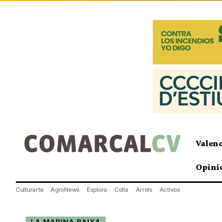
Valen
Opini
Culturarte
AgroNews
Explora
Colla
Arrels
Activos
LA MARINA BAIXA