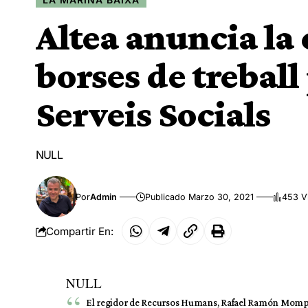
Altea anuncia la 
borses de treball 
Serveis Socials
NULL
Por
Admin
Publicado Marzo 30, 2021
453 V
Compartir En:
NULL
El regidor de Recursos Humans, Rafael Ramón Mompó, ha