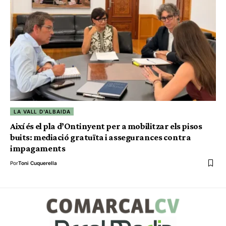
LA VALL D'ALBAIDA
Així és el pla d’Ontinyent per a mobilitzar els pisos
buits: mediació gratuïta i assegurances contra
impagaments
Por
Toni Cuquerella