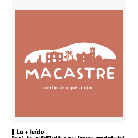
Lo + leído
Pronóstico de AEMET: el tiempo en Requena para el sábado 8