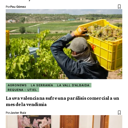
Por
Pau Gómez
AGRONEWS
LA SERRANÍA
LA VALL D'ALBAIDA
REQUENA - UTIEL
La uva valenciana sufre una parálisis comercial a un
mes de la vendimia
Por
Javier Ruiz