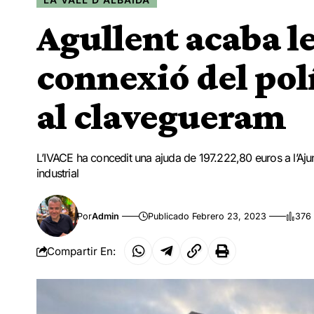
Agullent acaba le
connexió del pol
al clavegueram
L’IVACE ha concedit una ajuda de 197.222,80 euros a l’Ajunt
industrial
Por
Admin
Publicado Febrero 23, 2023
376 
Compartir En: