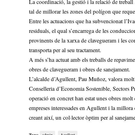
La coordinació, la gestió i la relació de trebal
tal de millorar les zones del polígon que reque
Entre les actuacions que ha subvencionat l’Ivac
residuals, el qual s’encarrega de les conduccion
provinents de la xarxa de clavegueram i les con
transporta per al seu tractament.
A més s’ha actuat amb els treballs de repavimen
obres de clavegueram i obres de sanejament.
L’alcalde d’Agullent, Pau Muñoz, valora molt 
Conselleria d’Economia Sostenible, Sectors Pr
operació en concret han estat unes obres molt es
empreses interessades en Agullent i la millora d
creant així, un col·lector òptim per al sanejame
Tags:
admin
Agullent