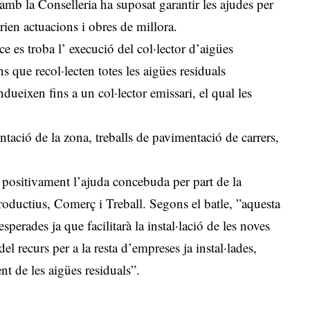
l amb la Conselleria ha suposat garantir les ajudes per
rien actuacions i obres de millora.
e es troba l’ execució del col·lector d’aigües
s que recol·lecten totes les aigües residuals
dueixen fins a un col·lector emissari, el qual les
tació de la zona, treballs de pavimentació de carrers,
positivament l’ajuda concebuda per part de la
oductius, Comerç i Treball. Segons el batle, ”aquesta
perades ja que facilitarà la instal·lació de les noves
el recurs per a la resta d’empreses ja instal·lades,
nt de les aigües residuals”.