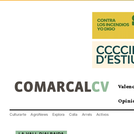
Valen
Opini
Culturarte
AgroNews
Explora
Colla
Arrels
Activos
LA VALL D'ALBAIDA