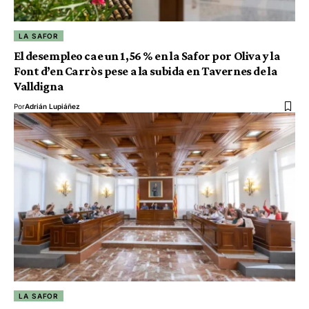
LA SAFOR
El desempleo cae un 1,56 % en la Safor por Oliva y la
Font d’en Carròs pese a la subida en Tavernes de la
Valldigna
Por
Adrián Lupiáñez
LA SAFOR