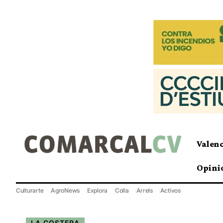
Valen
Opini
Culturarte
AgroNews
Explora
Colla
Arrels
Activos
LA COSTERA