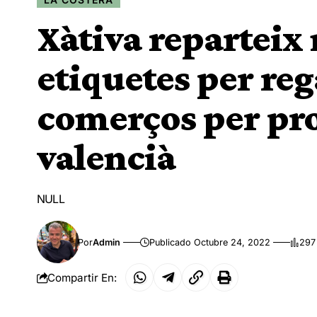
Xàtiva reparteix
etiquetes per reg
comerços per pro
valencià
NULL
Por
Admin
Publicado Octubre 24, 2022
297
Compartir En: