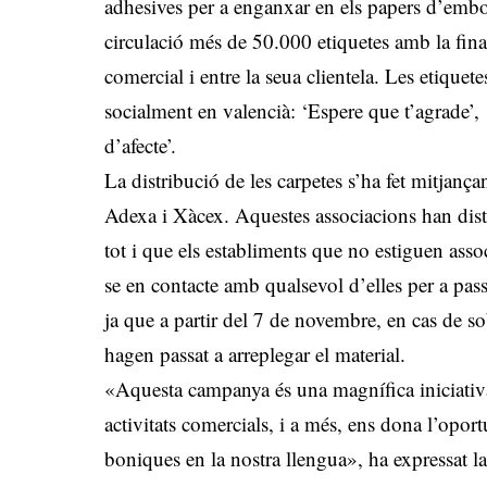
adhesives per a enganxar en els papers d’embol
circulació més de 50.000 etiquetes amb la final
comercial i entre la seua clientela. Les etique
socialment en valencià: ‘Espere que t’agrade’, 
d’afecte’.
La distribució de les carpetes s’ha fet mitjança
Adexa i Xàcex. Aquestes associacions han distri
tot i que els establiments que no estiguen ass
se en contacte amb qualsevol d’elles per a pass
ja que a partir del 7 de novembre, en cas de so
hagen passat a arreplegar el material.
«Aquesta campanya és una magnífica iniciativa 
activitats comercials, i a més, ens dona l’opor
boniques en la nostra llengua», ha expressat l