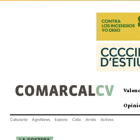
Valen
Opini
Culturarte
AgroNews
Explora
Colla
Arrels
Activos
LA COSTERA