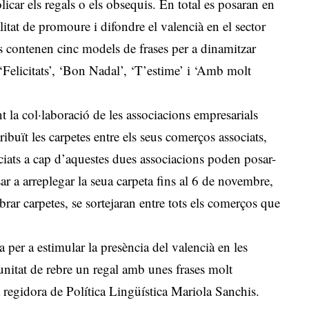
icar els regals o els obsequis. En total es posaran en
itat de promoure i difondre el valencià en el sector
tes contenen cinc models de frases per a dinamitzar
‘Felicitats’, ‘Bon Nadal’, ‘T’estime’ i ‘Amb molt
nt la col·laboració de les associacions empresarials
buït les carpetes entre els seus comerços associats,
ociats a cap d’aquestes dues associacions poden posar-
ar a arreplegar la seua carpeta fins al 6 de novembre,
brar carpetes, se sortejaran entre tots els comerços que
per a estimular la presència del valencià en les
tunitat de rebre un regal amb unes frases molt
a regidora de Política Lingüística Mariola Sanchis.