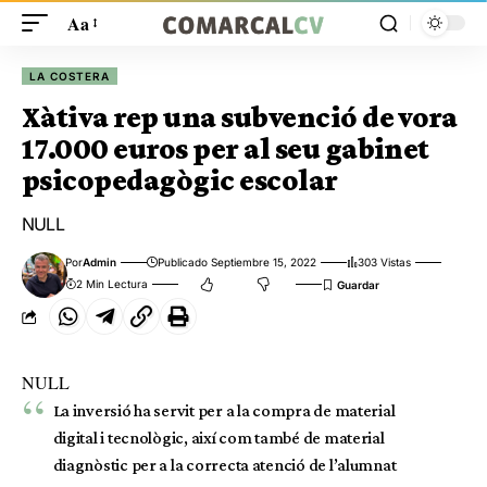
Aa
LA COSTERA
Xàtiva rep una subvenció de vora
17.000 euros per al seu gabinet
psicopedagògic escolar
NULL
Por
Admin
Publicado Septiembre 15, 2022
303 Vistas
2 Min Lectura
NULL
La inversió ha servit per a la compra de material
digital i tecnològic, així com també de material
diagnòstic per a la correcta atenció de l’alumnat