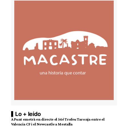
Lo + leído
À Punt emetrà en directe el 54é Trofeu Taronja entre el
Valencia CF i el Newcastle a Mestalla