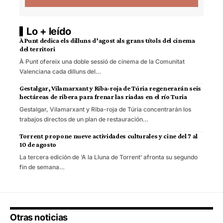
Lo + leído
À Punt dedica els dilluns d’agost als grans títols del cinema
del territori
À Punt ofereix una doble sessió de cinema de la Comunitat
Valenciana cada dilluns del…
Gestalgar, Vilamarxant y Riba-roja de Túria regenerarán seis
hectáreas de ribera para frenar las riadas en el río Turia
Gestalgar, Vilamarxant y Riba-roja de Túria concentrarán los
trabajos directos de un plan de restauración…
Torrent propone nueve actividades culturales y cine del 7 al
10 de agosto
La tercera edición de ‘A la Lluna de Torrent’ afronta su segundo
fin de semana…
Otras noticias