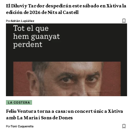
El Diluvi y Tardor despedirán este sábado en Xàtiva la
edición de 2026 de Nits al Castell
Por
Adrián Lupiáñez
LA COSTERA
Feliu Ventura torna a casa: un concert únic a Xàtiva
amb La Maria i Sons de Dones
Por
Toni Cuquerella