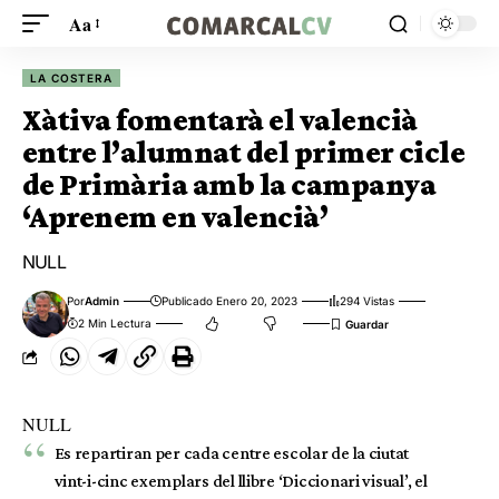
Aa
LA COSTERA
Xàtiva fomentarà el valencià
entre l’alumnat del primer cicle
de Primària amb la campanya
‘Aprenem en valencià’
NULL
Por
Admin
Publicado Enero 20, 2023
294 Vistas
2 Min Lectura
NULL
Es repartiran per cada centre escolar de la ciutat
vint-i-cinc exemplars del llibre ‘Diccionari visual’, el