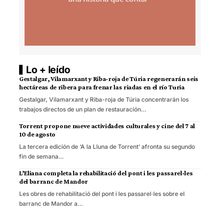
Lo + leído
Gestalgar, Vilamarxant y Riba-roja de Túria regenerarán seis
hectáreas de ribera para frenar las riadas en el río Turia
Gestalgar, Vilamarxant y Riba-roja de Túria concentrarán los
trabajos directos de un plan de restauración…
Torrent propone nueve actividades culturales y cine del 7 al
10 de agosto
La tercera edición de ‘A la Lluna de Torrent’ afronta su segundo
fin de semana…
L’Eliana completa la rehabilitació del pont i les passarel·les
del barranc de Mandor
Les obres de rehabilitació del pont i les passarel·les sobre el
barranc de Mandor a…