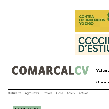
Valen
Opini
Culturarte
AgroNews
Explora
Colla
Arrels
Activos
LA COSTERA