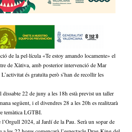
ció de la pel·lícula «Te estoy amando locamente» el
tre de Xàtiva, amb posterior intervenció de Mar
L’activitat és gratuïta però s’han de recollir les
l dissabte 22 de juny a les 18h està previst un taller
mana següent, i el divendres 28 a les 20h es realitzarà
re temàtica LGTBI.
de l’Orgull 2024, al Jardí de la Pau. Serà un sopar de
que a les 22 hores començarà l’espectacle Drag King del