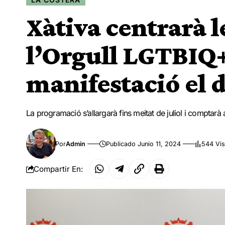
Xàtiva centrarà l
l’Orgull LGTBIQ
manifestació el d
La programació s’allargarà fins meitat de juliol i comptarà
Por
Admin
Publicado Junio 11, 2024
544 Vis
Compartir En: