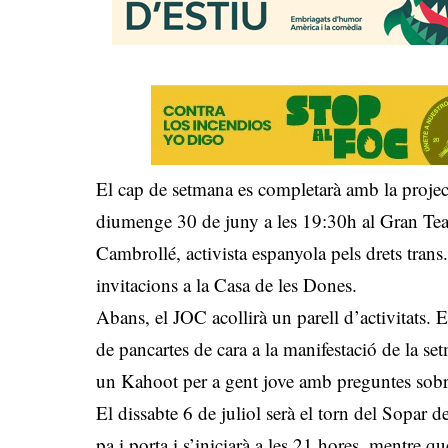
El cap de setmana es completarà amb la projec
diumenge 30 de juny a les 19:30h al Gran Tea
Cambrollé, activista espanyola pels drets trans. 
invitacions a la Casa de les Dones.
Abans, el JOC acollirà un parell d’activitats. E
de pancartes de cara a la manifestació de la set
un Kahoot per a gent jove amb preguntes sob
El dissabte 6 de juliol serà el torn del Sopar 
pa i porta i s’iniciarà a les 21 hores, mentre 