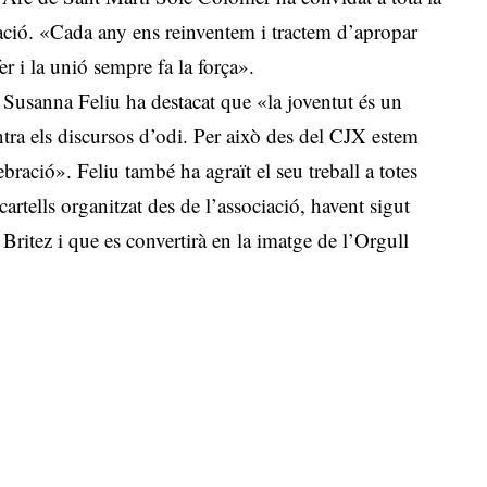
ació. «Cada any ens reinventem i tractem d’apropar
fer i la unió sempre fa la força».
t Susanna Feliu ha destacat que «la joventut és un
ontra els discursos d’odi. Per això des del CJX estem
bració». Feliu també ha agraït el seu treball a totes
artells organitzat des de l’associació, havent sigut
e Britez i que es convertirà en la imatge de l’Orgull