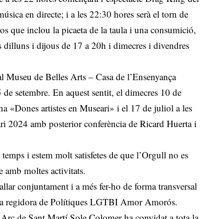
ica en directe; i a les 22:30 hores serà el torn de
os que inclou la picaeta de la taula i una consumició,
s dilluns i dijous de 17 a 20h i dimecres i divendres
r al Museu de Belles Arts – Casa de l’Ensenyança
5 de setembre. En aquest sentit, el dimecres 10 de
ona «Dones artistes en Museari» i el 17 de juliol a les
ari 2024 amb posterior conferència de Ricard Huerta i
temps i estem molt satisfetes de que l’Orgull no es
 amb moltes activitats.
reballar conjuntament i a més fer-ho de forma transversal
at la regidora de Polítiques LGTBI Amor Amorós.
ió Arc de Sant Martí Sole Colomer ha convidat a tota la