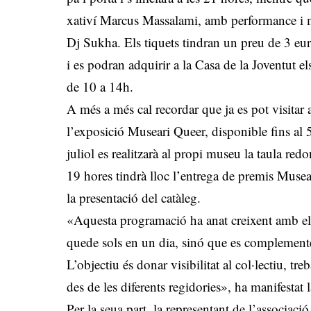
xativí Marcus Massalami, amb performance i mús
Dj Sukha. Els tiquets tindran un preu de 3 eur
i es podran adquirir a la Casa de la Joventut el
de 10 a 14h.
A més a més cal recordar que ja es pot visita
l’exposició Museari Queer, disponible fins al 
juliol es realitzarà al propi museu la taula red
19 hores tindrà lloc l’entrega de premis Muse
la presentació del catàleg.
«Aquesta programació ha anat creixent amb el 
quede sols en un dia, sinó que es complemente
L’objectiu és donar visibilitat al col·lectiu, t
des de les diferents regidories», ha manifest
Per la seua part, la representant de l’associac