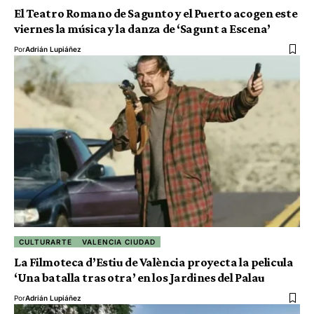
El Teatro Romano de Sagunto y el Puerto acogen este
viernes la música y la danza de ‘Sagunt a Escena’
Por
Adrián Lupiáñez
CULTURARTE
VALENCIA CIUDAD
La Filmoteca d’Estiu de València proyecta la pelicula
‘Una batalla tras otra’ en los Jardines del Palau
Por
Adrián Lupiáñez