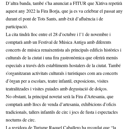
D’altra banda, també s’ha anunciat a FITUR que Xàtiva repetirà
aquest any 2022 la Fira Borja, que ja es va celebrar el passat any
durant el pont de Tots Sants, amb èxit d’afluència i de
participació.
La cita tindrà lloc entre el 28 d’octubre i l’1 de novembre i
comptarà amb un Festival de Música Antiga amb diferents
concerts de música renaixentista als principals edificis històrics i
culturals de la ciutat i una fira gastronòmica que oferirà menús
especials a través dels establiments hostalers de la ciutat. També
s’organitzaran activitats culturals i turístiques com ara concerts
d’òrgan per a escolars, teatre infantil, exposicions, visites
teatralitzades i visites guiades amb degustació de dolços.
No obstant, la principal novetat serà la Fira d’Artesania, que
comptarà amb llocs de venda d’artesania, exhibicions d’oficis
tradicionals, tallers infantils de circ i jocs de fusta i espectacles
nocturns de circ.
La regidora de Turisme Raquel Caballero ha recordat que “la