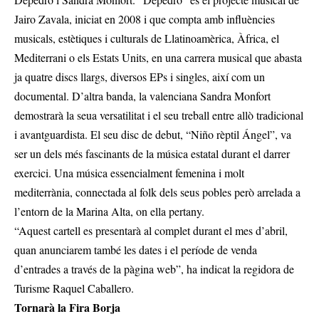
Jairo Zavala, iniciat en 2008 i que compta amb influències
musicals, estètiques i culturals de Llatinoamèrica, Àfrica, el
Mediterrani o els Estats Units, en una carrera musical que abasta
ja quatre discs llargs, diversos EPs i singles, així com un
documental. D’altra banda, la valenciana Sandra Monfort
demostrarà la seua versatilitat i el seu treball entre allò tradicional
i avantguardista. El seu disc de debut, “Niño rèptil Ángel”, va
ser un dels més fascinants de la música estatal durant el darrer
exercici. Una música essencialment femenina i molt
mediterrània, connectada al folk dels seus pobles però arrelada a
l’entorn de la Marina Alta, on ella pertany.
“Aquest cartell es presentarà al complet durant el mes d’abril,
quan anunciarem també les dates i el període de venda
d’entrades a través de la pàgina web”, ha indicat la regidora de
Turisme Raquel Caballero.
Tornarà la Fira Borja