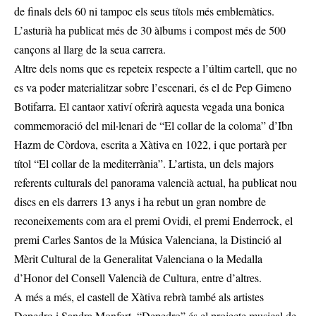
de finals dels 60 ni tampoc els seus títols més emblemàtics.
L’asturià ha publicat més de 30 àlbums i compost més de 500
cançons al llarg de la seua carrera.
Altre dels noms que es repeteix respecte a l’últim cartell, que no
es va poder materialitzar sobre l’escenari, és el de Pep Gimeno
Botifarra. El cantaor xativí oferirà aquesta vegada una bonica
commemoració del mil·lenari de “El collar de la coloma” d’Ibn
Hazm de Còrdova, escrita a Xàtiva en 1022, i que portarà per
títol “El collar de la mediterrània”. L’artista, un dels majors
referents culturals del panorama valencià actual, ha publicat nou
discs en els darrers 13 anys i ha rebut un gran nombre de
reconeixements com ara el premi Ovidi, el premi Enderrock, el
premi Carles Santos de la Música Valenciana, la Distinció al
Mèrit Cultural de la Generalitat Valenciana o la Medalla
d’Honor del Consell Valencià de Cultura, entre d’altres.
A més a més, el castell de Xàtiva rebrà també als artistes
Depedro i Sandra Monfort. “Depedro” és el projecte musical de