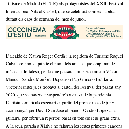
Turisme de Madrid (FITUR) els protagonistes del XXIII Festival
Internacional Nits al Castell, que se celebrarà com és habitual
durant els caps de setmana del mes de juliol.
L’alcalde de Xàtiva Roger Cerdà i la regidora de Turisme Raquel
Caballero han fet públic el nom dels artistes que ompliran de
música la fortalesa, per la que passaran artistes com ara Víctor
Manuel, Sandra Monfort, Depedro i Pep Gimeno Botifarra.
Víctor Manuel ja es trobava al cartell del Festival del passat any
2020, que va haver de suspendre’s a causa de la pandèmia.
L’artista tornarà als escenaris a partir del proper mes de juny
acompanyat per David San José al piano i Ovidio López a la
guitarra, per oferir un repertori basat en tots els seus grans èxits.
A la seua parada a Xàtiva no faltaran les seues primeres cançons