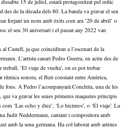
 dissabte 15 de juliol, estarà protagonitzat pel mític
l des de la dècada dels 80. La banda va gravar el seu
nar forjant un nom amb èxits com ara ’20 de abril’ o
oc el seu 30 aniversari i el passat any 2022 van
s al Castell, ja que coincidiran a l’escenari de la
rmann. L’artista canari Pedro Guerra, en actiu des de
 treball, ‘El viaje de vuelta’, on es pot trobar
t rítmica sonora, el fluir constant entre Amèrica,
ó de fons. A Pedro l’acompanyarà Conchita, una de les
 qui va gravar les seues primeres maquetes principis
ts com ‘Las ocho y diez’, ‘Lo hicimos’, o ‘El viaje’. La
talana Judit Neddermann, cantant i compositora amb
njunt amb la seua germana. Ha col·laborat amb artistes