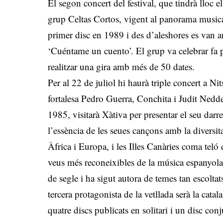
El segon concert del festival, que tindrà lloc el
grup Celtas Cortos, vigent al panorama musica
primer disc en 1989 i des d’aleshores es van a
‘Cuéntame un cuento’. El grup va celebrar fa p
realitzar una gira amb més de 50 dates.
Per al 22 de juliol hi haurà triple concert a Nit
fortalesa Pedro Guerra, Conchita i Judit Nedde
1985, visitarà Xàtiva per presentar el seu darrer
l’essència de les seues cançons amb la diversita
Àfrica i Europa, i les Illes Canàries coma tel
veus més reconeixibles de la música espanyola,
de segle i ha sigut autora de temes tan escolta
tercera protagonista de la vetllada serà la ca
quatre discs publicats en solitari i un disc co