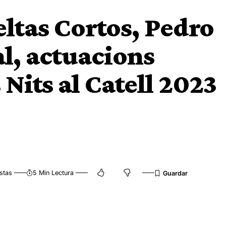
ltas Cortos, Pedro
al, actuacions
 Nits al Catell 2023
stas
5 Min Lectura