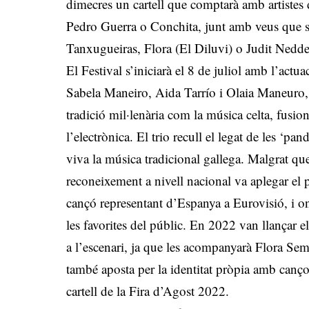
dimecres un cartell que comptarà amb artistes
Pedro Guerra o Conchita, junt amb veus que s’
Tanxugueiras, Flora (El Diluvi) o Judit Nedd
El Festival s’iniciarà el 8 de juliol amb l’act
Sabela Maneiro, Aida Tarrío i Olaia Maneuro, t
tradició mil·lenària com la música celta, fusio
l’electrònica. El trio recull el legat de les ‘pa
viva la música tradicional gallega. Malgrat qu
reconeixement a nivell nacional va aplegar el p
cançó representant d’Espanya a Eurovisió, i on
les favorites del públic. En 2022 van llançar e
a l’escenari, ja que les acompanyarà Flora Semp
també aposta per la identitat pròpia amb cançon
cartell de la Fira d’Agost 2022.