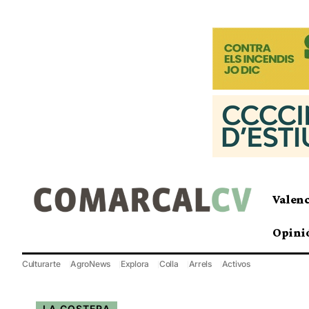
Valen
Opini
Culturarte
AgroNews
Explora
Colla
Arrels
Activos
LA COSTERA