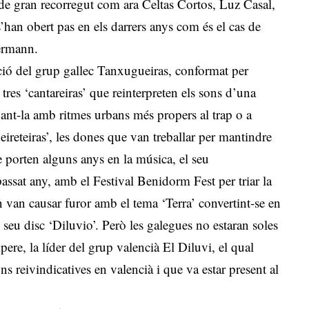
 de gran recorregut com ara Celtas Cortos, Luz Casal,
han obert pas en els darrers anys com és el cas de
ermann.
uació del grup gallec Tanxugueiras, conformat per
res ‘cantareiras’ que reinterpreten els sons d’una
nant-la amb ritmes urbans més propers al trap o a
ndeireteiras’, les dones que van treballar per mantindre
e porten alguns anys en la música, el seu
assat any, amb el Festival Benidorm Fest per triar la
 van causar furor amb el tema ‘Terra’ convertint-se en
l seu disc ‘Diluvio’. Però les galegues no estaran soles
ere, la líder del grup valencià El Diluvi, el qual
s reivindicatives en valencià i que va estar present al