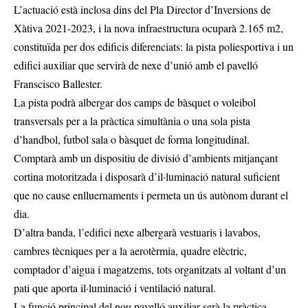
L’actuació està inclosa dins del Pla Director d’Inversions de
Xàtiva 2021-2023, i la nova infraestructura ocuparà 2.165 m2,
constituïda per dos edificis diferenciats: la pista poliesportiva i un
edifici auxiliar que servirà de nexe d’unió amb el pavelló
Franscisco Ballester.
La pista podrà albergar dos camps de bàsquet o voleibol
transversals per a la pràctica simultània o una sola pista
d’handbol, futbol sala o bàsquet de forma longitudinal.
Comptarà amb un dispositiu de divisió d’ambients mitjançant
cortina motoritzada i disposarà d’il·luminació natural suficient
que no cause enlluernaments i permeta un ús autònom durant el
dia.
D’altra banda, l’edifici nexe albergarà vestuaris i lavabos,
cambres tècniques per a la aerotèrmia, quadre elèctric,
comptador d’aigua i magatzems, tots organitzats al voltant d’un
pati que aporta il·luminació i ventilació natural.
La funció principal del nou pavelló auxiliar serà la pràctica