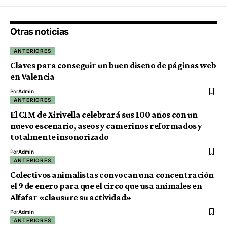
Otras noticias
ANTERIORES
Claves para conseguir un buen diseño de páginas web
en Valencia
Por
Admin
ANTERIORES
El CIM de Xirivella celebrará sus 100 años con un
nuevo escenario, aseos y camerinos reformados y
totalmente insonorizado
Por
Admin
ANTERIORES
Colectivos animalistas convocan una concentración
el 9 de enero para que el circo que usa animales en
Alfafar «clausure su actividad»
Por
Admin
ANTERIORES