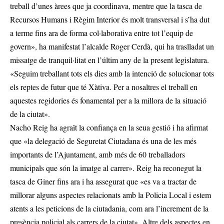
treball d’unes àrees que ja coordinava, mentre que la tasca de
Recursos Humans i Règim Interior és molt transversal i s’ha dut
a terme fins ara de forma col·laborativa entre tot l’equip de
govern», ha manifestat l’alcalde Roger Cerdà, qui ha traslladat un
missatge de tranquil·litat en l’últim any de la present legislatura.
«Seguim treballant tots els dies amb la intenció de solucionar tots
els reptes de futur que té Xàtiva. Per a nosaltres el treball en
aquestes regidories és fonamental per a la millora de la situació
de la ciutat».
Nacho Reig ha agraït la confiança en la seua gestió i ha afirmat
que «la delegació de Seguretat Ciutadana és una de les més
importants de l’Ajuntament, amb més de 60 treballadors
municipals que són la imatge al carrer». Reig ha reconegut la
tasca de Giner fins ara i ha assegurat que «es va a tractar de
millorar alguns aspectes relacionats amb la Policia Local i estem
atents a les peticions de la ciutadania, com ara l’increment de la
presència policial als carrers de la ciutat». Altre dels aspectes en