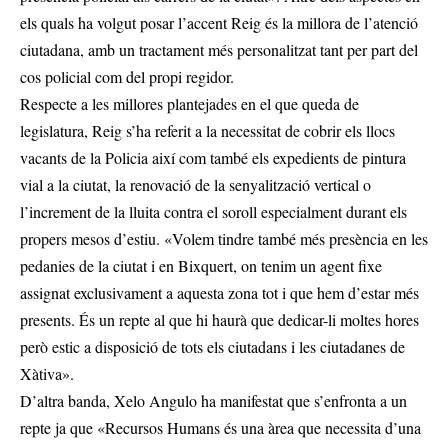
els quals ha volgut posar l’accent Reig és la millora de l’atenció
ciutadana, amb un tractament més personalitzat tant per part del
cos policial com del propi regidor.
Respecte a les millores plantejades en el que queda de
legislatura, Reig s’ha referit a la necessitat de cobrir els llocs
vacants de la Policia així com també els expedients de pintura
vial a la ciutat, la renovació de la senyalització vertical o
l’increment de la lluita contra el soroll especialment durant els
propers mesos d’estiu. «Volem tindre també més presència en les
pedanies de la ciutat i en Bixquert, on tenim un agent fixe
assignat exclusivament a aquesta zona tot i que hem d’estar més
presents. És un repte al que hi haurà que dedicar-li moltes hores
però estic a disposició de tots els ciutadans i les ciutadanes de
Xàtiva».
D’altra banda, Xelo Angulo ha manifestat que s’enfronta a un
repte ja que «Recursos Humans és una àrea que necessita d’una