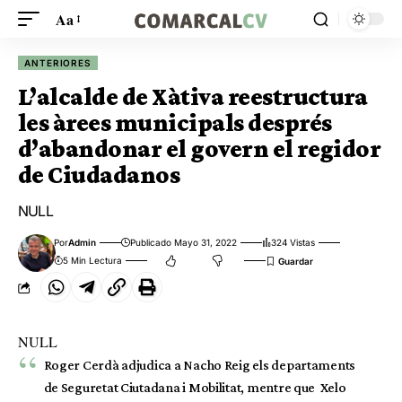
Aa
ANTERIORES
L’alcalde de Xàtiva reestructura
les àrees municipals després
d’abandonar el govern el regidor
de Ciudadanos
NULL
Por
Admin
Publicado Mayo 31, 2022
324 Vistas
5 Min Lectura
NULL
Roger Cerdà adjudica a Nacho Reig els departaments
de Seguretat Ciutadana i Mobilitat, mentre que Xelo