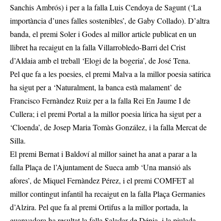
Sanchis Ambrós) i per a la falla Luis Cendoya de Sagunt (‘La
importància d’unes falles sostenibles’, de Gaby Collado). D’altra
banda, el premi Soler i Godes al millor article publicat en un
llibret ha recaigut en la falla Villarrobledo-Barri del Crist
d’Aldaia amb el treball ‘Elogi de la bogeria’, de José Tena.
Pel que fa a les poesies, el premi Malva a la millor poesia satírica
ha sigut per a ‘Naturalment, la banca està malament’ de
Francisco Fernàndez Ruiz per a la falla Rei En Jaume I de
Cullera; i el premi Portal a la millor poesia lírica ha sigut per a
‘Cloenda’, de Josep Maria Tomàs González, i la falla Mercat de
Silla.
El premi Bernat i Baldoví al millor sainet ha anat a parar a la
falla Plaça de l’Ajuntament de Sueca amb ‘Una mansió als
afores’, de Miquel Fernàndez Pérez, i el premi COMFET al
millor contingut infantil ha recaigut en la falla Plaça Germanies
d’Alzira. Pel que fa al premi Ortifus a la millor portada, la
guanyadora ha resultat la falla Saladar de Dénia, i la piulada