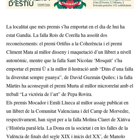
La localitat que més premis s’ha emportat en el dia de hui ha
estat Gandia. La falla Rois de Corella ha assolit dos
reconeixements: el premi Ortifus a la Coherència i el premi
Climent Mata al millor disseny i maquetació d’un llibret a nivell
autonòmic, mentre que la falla Sant Nicolau ‘Mosquit’ s’ha
emportar el premi Ü a la millor il·lustració amb “Dins d’una falla
la diversitat sempre guanya”, de David Guzmán Quiles; i la falla
Màrtirs ha aconseguit el premi Murta al millor microrrelat amb el
treball “La victòria de l’art” de Pepa Rovira.
Els premis Mocador i Emili Llueca al millor assaig publicat en
un llibret de la Comunitat Valenciana i del Camp de Morvedre,
respectivament, han sigut per a la falla Molina Claret de Xàtiva
(‘Història paral·lela. La Dona en la societat i en les falles de la
València de finals del segle XIX i inicis del XX’, de Manolo