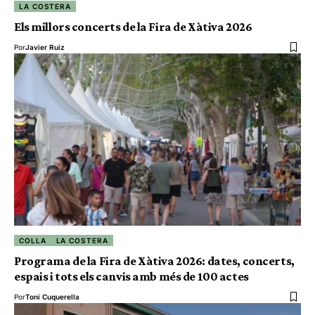
LA COSTERA
Els millors concerts de la Fira de Xàtiva 2026
Por
Javier Ruiz
COLLA
LA COSTERA
Programa de la Fira de Xàtiva 2026: dates, concerts,
espais i tots els canvis amb més de 100 actes
Por
Toni Cuquerella