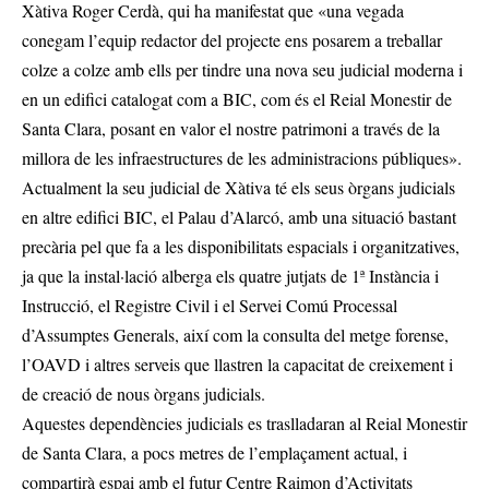
Xàtiva Roger Cerdà, qui ha manifestat que «una vegada
conegam l’equip redactor del projecte ens posarem a treballar
colze a colze amb ells per tindre una nova seu judicial moderna i
en un edifici catalogat com a BIC, com és el Reial Monestir de
Santa Clara, posant en valor el nostre patrimoni a través de la
millora de les infraestructures de les administracions públiques».
Actualment la seu judicial de Xàtiva té els seus òrgans judicials
en altre edifici BIC, el Palau d’Alarcó, amb una situació bastant
precària pel que fa a les disponibilitats espacials i organitzatives,
ja que la instal·lació alberga els quatre jutjats de 1ª Instància i
Instrucció, el Registre Civil i el Servei Comú Processal
d’Assumptes Generals, així com la consulta del metge forense,
l’OAVD i altres serveis que llastren la capacitat de creixement i
de creació de nous òrgans judicials.
Aquestes dependències judicials es traslladaran al Reial Monestir
de Santa Clara, a pocs metres de l’emplaçament actual, i
compartirà espai amb el futur Centre Raimon d’Activitats