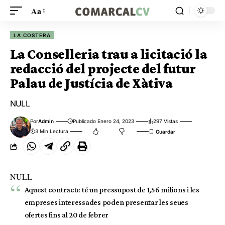
Aa
LA COSTERA
La Conselleria trau a licitació la
redacció del projecte del futur
Palau de Justícia de Xàtiva
NULL
Por
Admin
Publicado Enero 24, 2023
297 Vistas
3 Min Lectura
NULL
Aquest contracte té un pressupost de 1,56 milions i les
empreses interessades poden presentar les seues
ofertes fins al 20 de febrer