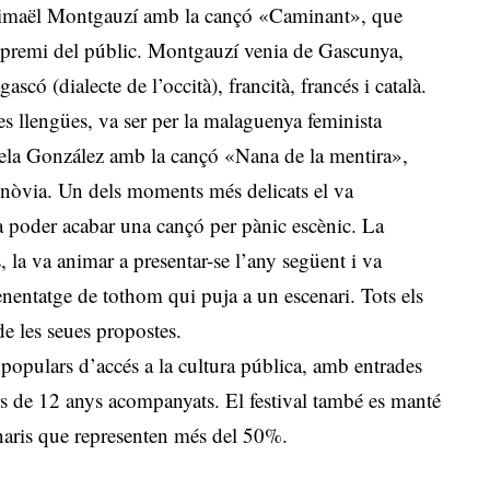
r Primaël Montgauzí amb la cançó «Caminant», que
el premi del públic. Montgauzí venia de Gascunya,
ascó (dialecte de l’occità), francità, francés i català.
es llengües, va ser per la malaguenya feminista
gela González amb la cançó «Nana de la mentira»,
a nòvia. Un dels moments més delicats el va
a poder acabar una cançó per pànic escènic. La
, la va animar a presentar-se l’any següent i va
enentatge de tothom qui puja a un escenari. Tots els
 de les seues propostes.
s populars d’accés a la cultura pública, amb entrades
rs de 12 anys acompanyats. El festival també es manté
enaris que representen més del 50%.