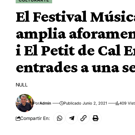
El Festival Músic
amplia aforamen
i El Petit de Cal 
entrades a una s
NULL
Por
Admin
Publicado Junio 2, 2021
409 Vis
Compartir En: