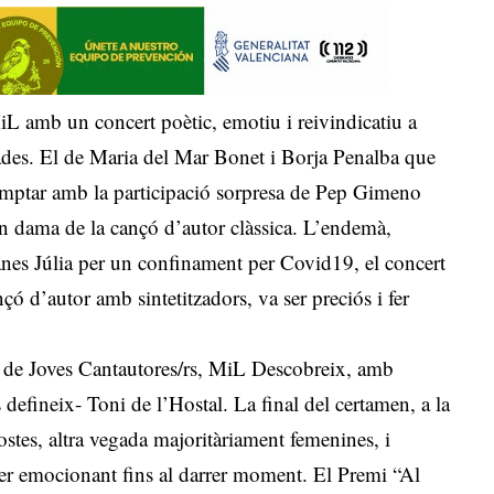
iL amb un concert poètic, emotiu i reivindicatiu a
gades. El de Maria del Mar Bonet i Borja Penalba que
comptar amb la participació sorpresa de Pep Gimeno
ran dama de la cançó d’autor clàssica. L’endemà,
oianes Júlia per un confinament per Covid19, el concert
ó d’autor amb sintetitzadors, va ser preciós i fer
n de Joves Cantautores/rs, MiL Descobreix, amb
s defineix- Toni de l’Hostal. La final del certamen, a la
stes, altra vegada majoritàriament femenines, i
er emocionant fins al darrer moment. El Premi “Al