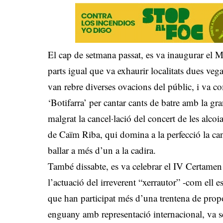
El cap de setmana passat, es va inaugurar el M
parts igual que va exhaurir localitats dues ve
van rebre diverses ovacions del públic, i va 
‘Botifarra’ per cantar cants de batre amb la g
malgrat la cancel·lació del concert de les alc
de Caïm Riba, qui domina a la perfecció la canç
ballar a més d’un a la cadira.
També dissabte, es va celebrar el IV Certame
l’actuació del irreverent “xerrautor” -com ell e
que han participat més d’una trentena de propo
enguany amb representació internacional, va s