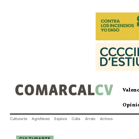
Valen
Opini
Culturarte
AgroNews
Explora
Colla
Arrels
Activos
CULTURARTE