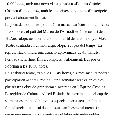
10.00 hores, amb una nova visita guiada a «Equipo Crónica.
Crònica d’un temps», amb les mateixes condicions d’inscripció
prèvia i aforament limitat.
La jornada de diumenge tindrà un marcat caràcter familiar. A les
11.00 hores, el pati del Museu de l’Almodí serà l’escenari de
«L’Australopicuentus», una obra infantil de la companyia Mos
Teatre centrada en el món arqueològic i el pas del temps. La
representació tindrà una duració aproximada de 45 minuts i
l’entrada serà lliure fins a completar l’aforament. Les portes
s’obriran a les 10.30 hores.
En acabar el teatre, cap a les 11.45 hores, els més menuts podran
participar en «Pinta Crònica», una activitat creativa en què es
pintarà una obra de gran format inspirada en l’Equipo Crónica.
El regidor de Cultura, Alfred Boluda, ha remarcat que el cap de
setmana estarà ple d’activitats especials per a acostar al públic la
funció social i cultural dels museus, amb especial atenció al
paper que tenen com a espais de col·laboració entre pobles.