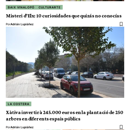
BAIX VINALOPÓ
CULTURARTE
Misteri d’Elx: 10 curiosidades que quizás no conocías
Por
Adrián Lupiáñez
LA COSTERA
Xàtiva invertirà 245.000 euros en la plantació de 250
arbres en diferents espais públics
Por
Adrián Lupiáñez