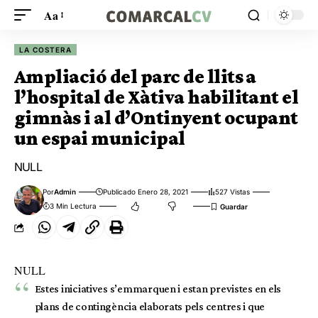
Aa
LA COSTERA
Ampliació del parc de llits a
l’hospital de Xàtiva habilitant el
gimnàs i al d’Ontinyent ocupant
un espai municipal
NULL
Por
Admin
Publicado Enero 28, 2021
527 Vistas
3 Min Lectura
NULL
Estes iniciatives s’emmarquen i estan previstes en els
plans de contingència elaborats pels centres i que