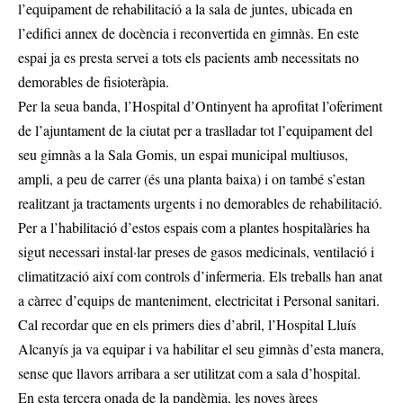
l’equipament de rehabilitació a la sala de juntes, ubicada en
l’edifici annex de docència i reconvertida en gimnàs. En este
espai ja es presta servei a tots els pacients amb necessitats no
demorables de fisioteràpia.
Per la seua banda, l’Hospital d’Ontinyent ha aprofitat l’oferiment
de l’ajuntament de la ciutat per a traslladar tot l’equipament del
seu gimnàs a la Sala Gomis, un espai municipal multiusos,
ampli, a peu de carrer (és una planta baixa) i on també s’estan
realitzant ja tractaments urgents i no demorables de rehabilitació.
Per a l’habilitació d’estos espais com a plantes hospitalàries ha
sigut necessari instal·lar preses de gasos medicinals, ventilació i
climatització així com controls d’infermeria. Els treballs han anat
a càrrec d’equips de manteniment, electricitat i Personal sanitari.
Cal recordar que en els primers dies d’abril, l’Hospital Lluís
Alcanyís ja va equipar i va habilitar el seu gimnàs d’esta manera,
sense que llavors arribara a ser utilitzat com a sala d’hospital.
En esta tercera onada de la pandèmia, les noves àrees