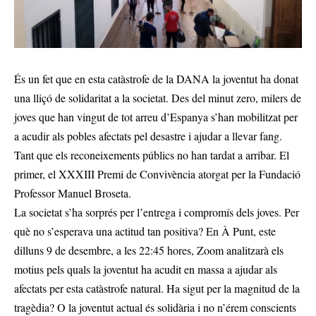
És un fet que en esta catàstrofe de la DANA la joventut ha donat
una lliçó de solidaritat a la societat. Des del minut zero, milers de
joves que han vingut de tot arreu d’Espanya s’han mobilitzat per
a acudir als pobles afectats pel desastre i ajudar a llevar fang.
Tant que els reconeixements públics no han tardat a arribar. El
primer, el XXXIII Premi de Convivència atorgat per la Fundació
Professor Manuel Broseta.
La societat s’ha sorprés per l’entrega i compromís dels joves. Per
què no s’esperava una actitud tan positiva? En À Punt, este
dilluns 9 de desembre, a les 22:45 hores, Zoom analitzarà els
motius pels quals la joventut ha acudit en massa a ajudar als
afectats per esta catàstrofe natural. Ha sigut per la magnitud de la
tragèdia? O la joventut actual és solidària i no n’érem conscients