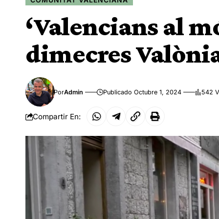
‘Valencians al mó
dimecres Valònia
Por
Admin
Publicado Octubre 1, 2024
542 V
Compartir En: