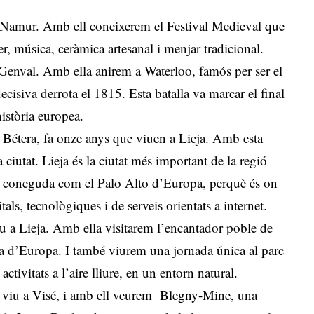
a Namur. Amb ell coneixerem el Festival Medieval que
rer, música, ceràmica artesanal i menjar tradicional.
 Genval. Amb ella anirem a Waterloo, famós per ser el
cisiva derrota el 1815. Esta batalla va marcar el final
 història europea.
e Bétera, fa onze anys que viuen a Lieja. Amb esta
a ciutat. Lieja és la ciutat més important de la regió
és coneguda com el Palo Alto d’Europa, perquè és on
als, tecnològiques i de serveis orientats a internet.
u a Lieja. Amb ella visitarem l’encantador poble de
eta d’Europa. I també viurem una jornada única al parc
tivitats a l’aire lliure, en un entorn natural.
e viu a Visé, i amb ell veurem Blegny-Mine, una