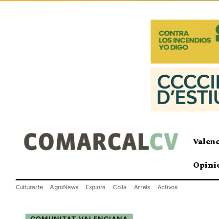
Valen
Opini
Culturarte
AgroNews
Explora
Colla
Arrels
Activos
COMUNITAT VALENCIANA