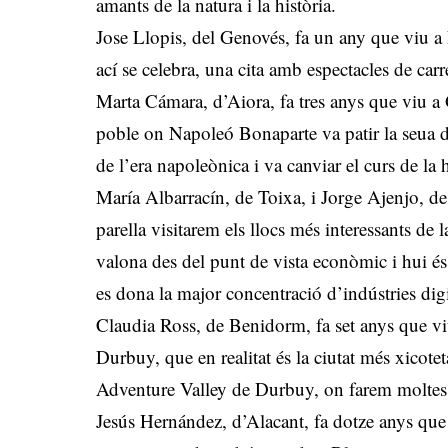
amants de la natura i la història.
Jose Llopis, del Genovés, fa un any que viu 
ací se celebra, una cita amb espectacles de car
Marta Cámara, d’Aiora, fa tres anys que viu a
poble on Napoleó Bonaparte va patir la seua de
de l’era napoleònica i va canviar el curs de la
María Albarracín, de Toixa, i Jorge Ajenjo, d
parella visitarem els llocs més interessants de l
valona des del punt de vista econòmic i hui 
es dona la major concentració d’indústries digit
Claudia Ross, de Benidorm, fa set anys que vi
Durbuy, que en realitat és la ciutat més xicot
Adventure Valley de Durbuy, on farem moltes ac
Jesús Hernández, d’Alacant, fa dotze anys qu