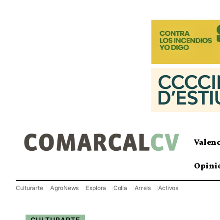
Valen
Opini
Culturarte
AgroNews
Explora
Colla
Arrels
Activos
CULTURARTE