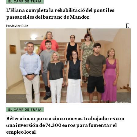
EL CAMP DE TÚRIA
L’Eliana completa la rehabilitació del pont i les
passarel·les del barranc de Mandor
Por
Javier Ruiz
EL CAMP DE TÚRIA
Bétera incorpora a cinco nuevos trabajadores con
una inversión de 74.300 euros para fomentar el
empleo local