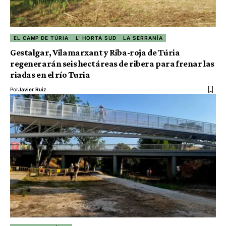
EL CAMP DE TÚRIA
L' HORTA SUD
LA SERRANÍA
Gestalgar, Vilamarxant y Riba-roja de Túria
regenerarán seis hectáreas de ribera para frenar las
riadas en el río Turia
Por
Javier Ruiz