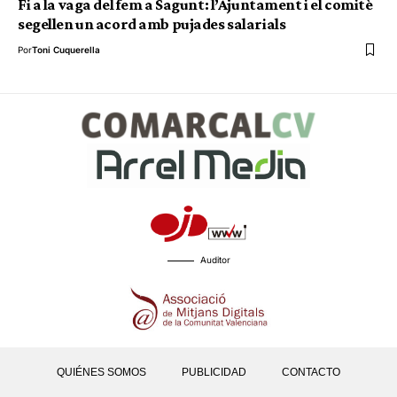
Fi a la vaga del fem a Sagunt: l’Ajuntament i el comitè
segellen un acord amb pujades salarials
Por
Toni Cuquerella
Auditor
QUIÉNES SOMOS
PUBLICIDAD
CONTACTO