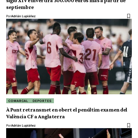
siglo XIV e invertirá 300.000 euros más a partir de
septiembre
Por
Adrián Lupiáñez
COMARCAL
DEPORTES
À Punt retransmet en obert el penúltim examen del
València CF a Anglaterra
Por
Adrián Lupiáñez