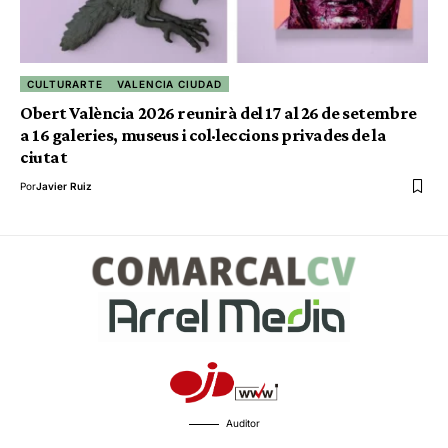
CULTURARTE
VALENCIA CIUDAD
Obert València 2026 reunirà del 17 al 26 de setembre
a 16 galeries, museus i col·leccions privades de la
ciutat
Por
Javier Ruiz
Auditor