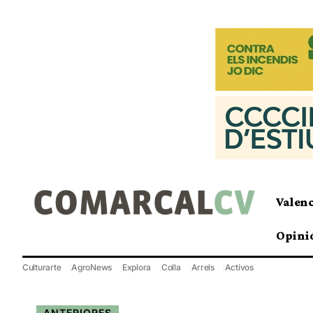
Valen
Opini
Culturarte
AgroNews
Explora
Colla
Arrels
Activos
ANTERIORES