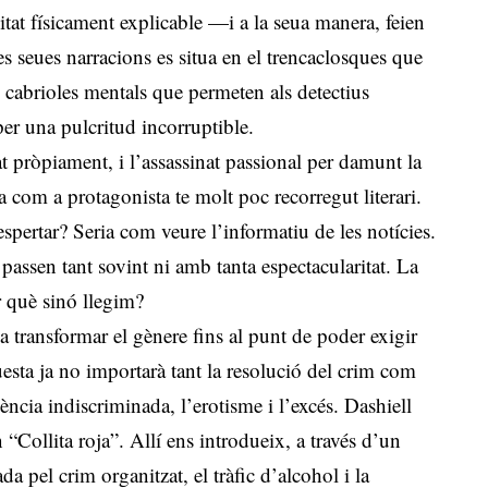
litat físicament explicable —i a la seua manera, feien
 seues narracions es situa en el trencaclosques que
 cabrioles mentals que permeten als detectius
 per una pulcritud incorruptible.
nat pròpiament, i l’assassinat passional per damunt la
 com a protagonista te molt poc recorregut literari.
pertar? Seria com veure l’informatiu de les notícies.
 passen tant sovint ni amb tanta espectacularitat. La
r què sinó llegim?
a transformar el gènere fins al punt de poder exigir
uesta ja no importarà tant la resolució del crim com
ncia indiscriminada, l’erotisme i l’excés. Dashiell
Collita roja”. Allí ens introdueix, a través d’un
da pel crim organitzat, el tràfic d’alcohol i la