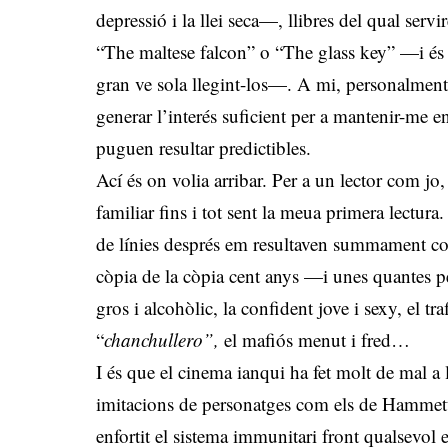
depressió i la llei seca—, llibres del qual serv
“The maltese falcon” o “The glass key” —i és q
gran ve sola llegint-los—. A mi, personalment
generar l’interés suficient per a mantenir-me 
puguen resultar predictibles.
Ací és on volia arribar. Per a un lector com jo,
familiar fins i tot sent la meua primera lectura
de línies després em resultaven summament co
còpia de la còpia cent anys —i unes quantes p
gros i alcohòlic, la confident jove i sexy, el tr
“
chanchullero”,
el mafiós menut i fred…
I és que el cinema ianqui ha fet molt de mal a
imitacions de personatges com els de Hammett—
enfortit el sistema immunitari front qualsevol 