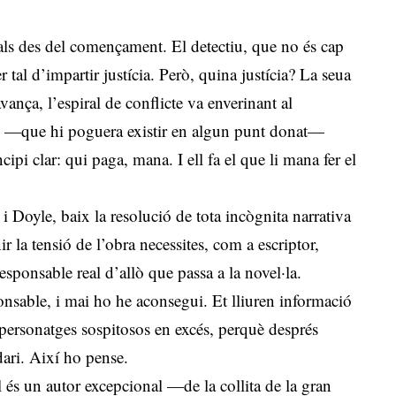
als des del començament. El detectiu, que no és cap
r tal d’impartir justícia. Però, quina justícia? La seua
vança, l’espiral de conflicte va enverinant al
ral —que hi poguera existir en algun punt donat—
cipi clar: qui paga, mana. I ell fa el que li mana fer el
 i Doyle, baix la resolució de tota incògnita narrativa
ir la tensió de l’obra necessites, com a escriptor,
sponsable real d’allò que passa a la novel·la.
onsable, i mai ho he aconsegui. Et lliuren informació
n personatges sospitosos en excés, perquè després
dari. Així ho pense.
ll és un autor excepcional —de la collita de la gran