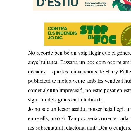
No recorde ben bé on vaig llegir que el gènere p
anys huitanta. Passaria un poc com ocorre amb l
dècades —que les reinvencions de Harry Potter
publicitari te molt a veure amb les vendes i 
comet alguna imprecisió, no estic posat en est
sigut un dels grans en la indústria.
Jo no soc un lector assidu, potser haja llegit un
entre ells, això si. Tampoc seria correcte parla
res sobrenatural relacionat amb Déu o conjur