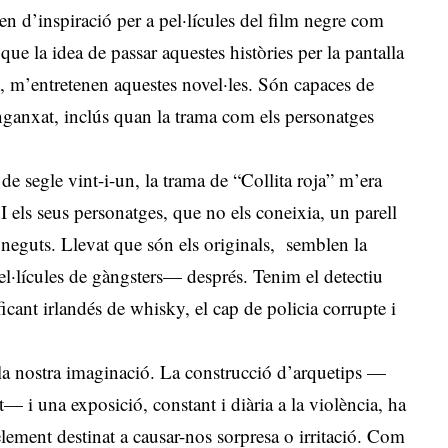
iren d’inspiració per a pel·lícules del film negre com
ue la idea de passar aquestes històries per la pantalla
, m’entretenen aquestes novel·les. Són capaces de
enganxat, inclús quan la trama com els personatges
 de segle vint-i-un, la trama de “Collita roja” m’era
. I els seus personatges, que no els coneixia, un parell
neguts. Llevat que són els originals, semblen la
el·lícules de gàngsters— després. Tenim el detectiu
aficant irlandés de whisky, el cap de policia corrupte i
 la nostra imaginació. La construcció d’arquetips —
 i una exposició, constant i diària a la violència, ha
element destinat a causar-nos sorpresa o irritació. Com