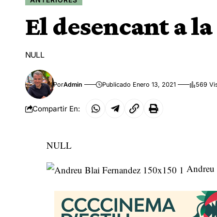
El desencant a la
NULL
Por
Admin
Publicado Enero 13, 2021
569 Vi
Compartir En:
NULL
Andreu 