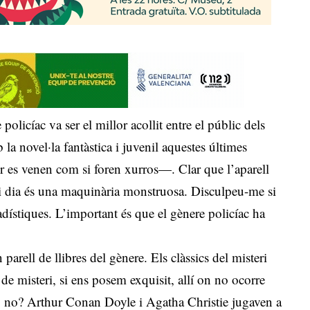
olicíac va ser el millor acollit entre el públic dels
a novel·la fantàstica i juvenil aquestes últimes
 es venen com si foren xurros—. Clar que l’aparell
hui dia és una maquinària monstruosa. Disculpeu-me si
adístiques. L’important és que el gènere policíac ha
 parell de llibres del gènere. Els clàssics del misteri
r de misteri, si ens posem exquisit, allí on no ocorre
s, no? Arthur Conan Doyle i Agatha Christie jugaven a