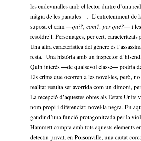
les endevinalles amb el lector dintre d’una rea
màgia de les paraules—. L’entreteniment de les
suposa el crim —
qui?
,
com?, per què?
— i les
resoldre’l. Personatges, per cert, caracteritzats
Una altra característica del gènere és l’assassi
resta. Una història amb un inspector d’hisenda
Quin interés —de qualsevol classe— podria des
Els crims que ocorren a les novel·les, però, no
realitat resulta ser avorrida com un dimoni, pe
La recepció d’aquestes obres als Estats Units v
nom propi i diferenciat: novel·la negra. En aq
gaudir d’una funció protagonitzada per la violè
Hammett compta amb tots aquests elements en “
detectiu privat, en Poisonville, una ciutat corca