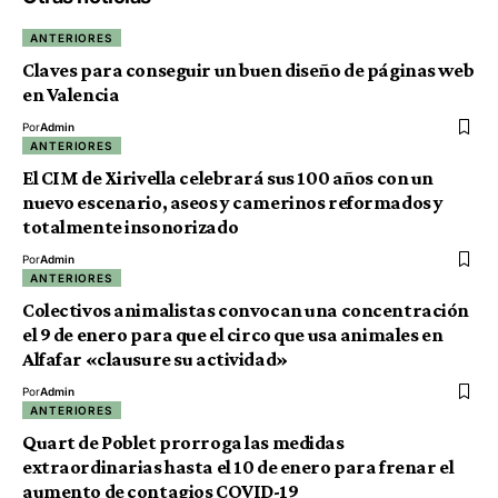
ANTERIORES
Claves para conseguir un buen diseño de páginas web
en Valencia
Por
Admin
ANTERIORES
El CIM de Xirivella celebrará sus 100 años con un
nuevo escenario, aseos y camerinos reformados y
totalmente insonorizado
Por
Admin
ANTERIORES
Colectivos animalistas convocan una concentración
el 9 de enero para que el circo que usa animales en
Alfafar «clausure su actividad»
Por
Admin
ANTERIORES
Quart de Poblet prorroga las medidas
extraordinarias hasta el 10 de enero para frenar el
aumento de contagios COVID-19