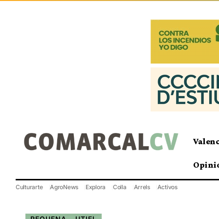
Valen
Opini
Culturarte
AgroNews
Explora
Colla
Arrels
Activos
REQUENA - UTIEL