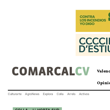
Valen
Opini
Culturarte
AgroNews
Explora
Colla
Arrels
Activos
COLLA
L' HORTA SUD