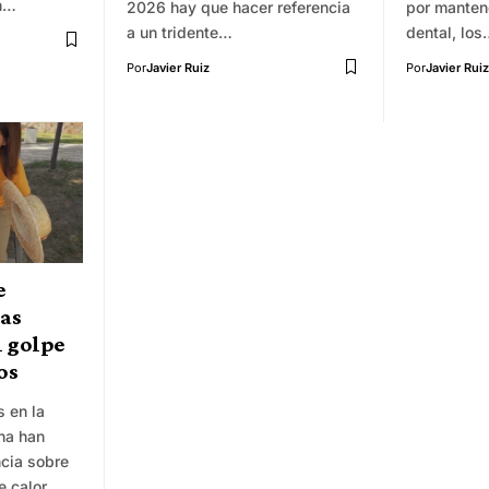
n…
2026 hay que hacer referencia
por manten
a un tridente…
dental, lo
Por
Javier Ruiz
Por
Javier Ruiz
e
has
l golpe
os
s en la
na han
cia sobre
e calor,…