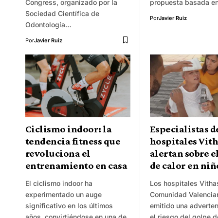
Congress, organizado por la
propuesta basada e
Sociedad Científica de
Por
Javier Ruiz
Odontología…
Por
Javier Ruiz
Ciclismo indoor: la
Especialistas d
tendencia fitness que
hospitales Vit
revoluciona el
alertan sobre e
entrenamiento en casa
de calor en niñ
El ciclismo indoor ha
Los hospitales Vitha
experimentado un auge
Comunidad Valencia
significativo en los últimos
emitido una adverten
años, convirtiéndose en una de
el riesgo del golpe d