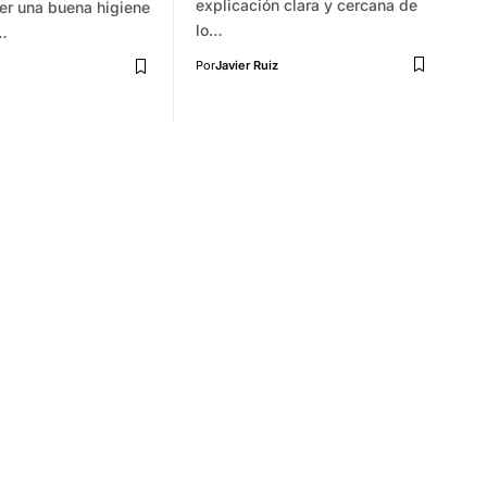
explicación clara y cercana de
er una buena higiene
lo…
s…
Por
Javier Ruiz