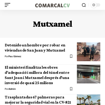
Mutxamel
Detenido un hombre por robar en
viviendas de San Juan y Mutxamel
Por
Pau Gómez
El ministeri finalitza les obres
d’adequació i millora del túnel entre
Sant Joan i Mutxamel després d’una
inversió de quasi 25 milions
Por
Admin
Trasplantadas 67 palmeras para
mejorar la seguridad vial en la CV-821