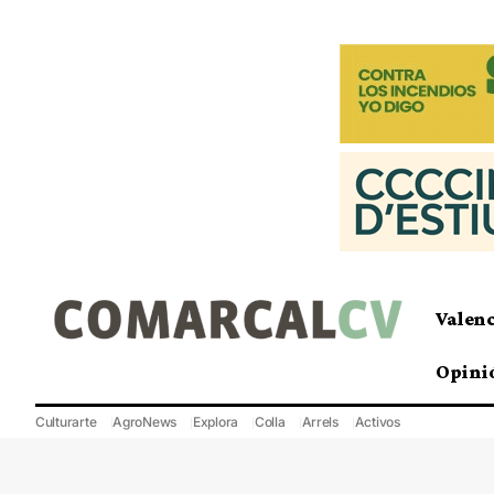
Valen
Opini
Culturarte
AgroNews
Explora
Colla
Arrels
Activos