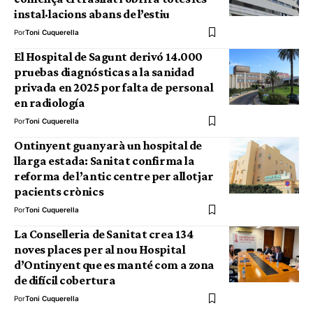
instal·lacions abans de l’estiu
Por
Toni Cuquerella
El Hospital de Sagunt derivó 14.000
pruebas diagnósticas a la sanidad
privada en 2025 por falta de personal
en radiología
Por
Toni Cuquerella
Ontinyent guanyarà un hospital de
llarga estada: Sanitat confirma la
reforma de l’antic centre per allotjar
pacients crònics
Por
Toni Cuquerella
La Conselleria de Sanitat crea 134
noves places per al nou Hospital
d’Ontinyent que es manté com a zona
de difícil cobertura
Por
Toni Cuquerella