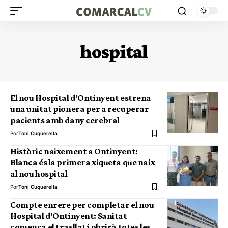
hospital
El nou Hospital d’Ontinyent estrena
una unitat pionera per a recuperar
pacients amb dany cerebral
Por
Toni Cuquerella
Històric naixement a Ontinyent:
Blanca és la primera xiqueta que naix
al nou hospital
Por
Toni Cuquerella
Compte enrere per completar el nou
Hospital d’Ontinyent: Sanitat
comença el trasllat i obrirà totes les