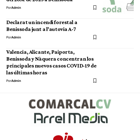
Por
Admin
Declarat un incendi forestal a
Benissoda junt a l’autovia A-7
Por
Admin
Valencia, Alicante, Paiporta,
Benissoda y Nàquera concentran los
principales nuevos casos COVID-19 de
las últimas horas
Por
Admin