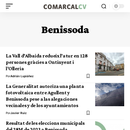
Benissoda
La Vall d’Albaida redueix l’atur en 128
persones gràcies a Ontinyent i
l’Olleria
Por
Adrián Lupiáñez
La Generalitat autoriza una planta
fotovoltaica entre Agullent y
Benissoda pese a las alegaciones
vecinales y de los ayuntamientos
Por
Javier Ruiz
Resultat de les eleccions municipals
del 28M de 2023 a Benissoda