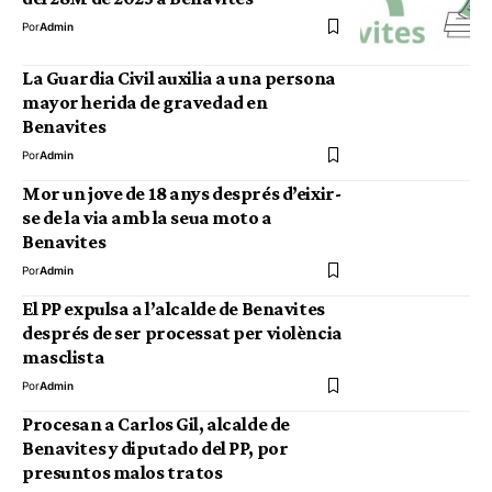
Por
Admin
La Guardia Civil auxilia a una persona
mayor herida de gravedad en
Benavites
Por
Admin
Mor un jove de 18 anys després d’eixir-
se de la via amb la seua moto a
Benavites
Por
Admin
El PP expulsa a l’alcalde de Benavites
després de ser processat per violència
masclista
Por
Admin
Procesan a Carlos Gil, alcalde de
Benavites y diputado del PP, por
presuntos malos tratos