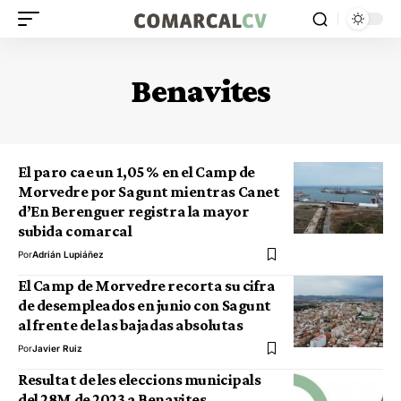
Benavites
El paro cae un 1,05 % en el Camp de
Morvedre por Sagunt mientras Canet
d’En Berenguer registra la mayor
subida comarcal
Por
Adrián Lupiáñez
El Camp de Morvedre recorta su cifra
de desempleados en junio con Sagunt
al frente de las bajadas absolutas
Por
Javier Ruiz
Resultat de les eleccions municipals
del 28M de 2023 a Benavites