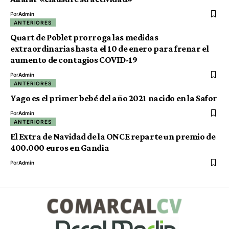
Por
Admin
ANTERIORES
Quart de Poblet prorroga las medidas
extraordinarias hasta el 10 de enero para frenar el
aumento de contagios COVID-19
Por
Admin
ANTERIORES
Yago es el primer bebé del año 2021 nacido en la Safor
Por
Admin
ANTERIORES
El Extra de Navidad de la ONCE reparte un premio de
400.000 euros en Gandia
Por
Admin