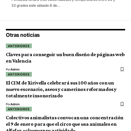
32 grados este sábado 8 de…
Otras noticias
ANTERIORES
Claves para conseguir un buen diseño de páginas web
en Valencia
Por
Admin
ANTERIORES
El CIM de Xirivella celebrará sus 100 años con un
nuevo escenario, aseos y camerinos reformados y
totalmente insonorizado
Por
Admin
ANTERIORES
Colectivos animalistas convocan una concentración
el 9 de enero para que el circo que usa animales en
Alfafar «clausure su actividad»