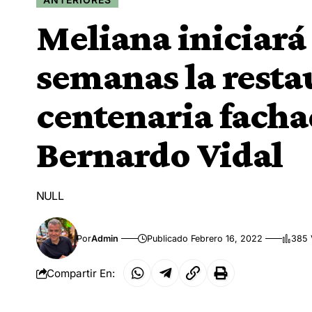
Meliana iniciará
semanas la resta
centenaria facha
Bernardo Vidal
NULL
Por
Admin
Publicado Febrero 16, 2022
385 
Compartir En: