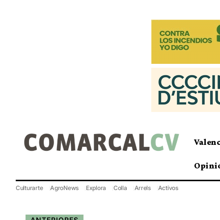
Valen
Opini
Culturarte
AgroNews
Explora
Colla
Arrels
Activos
ANTERIORES