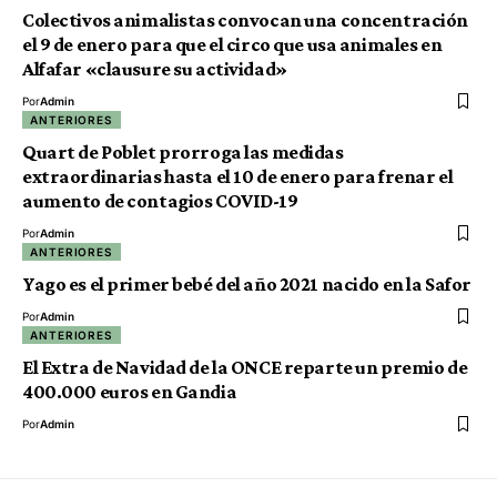
Colectivos animalistas convocan una concentración
el 9 de enero para que el circo que usa animales en
Alfafar «clausure su actividad»
Por
Admin
ANTERIORES
Quart de Poblet prorroga las medidas
extraordinarias hasta el 10 de enero para frenar el
aumento de contagios COVID-19
Por
Admin
ANTERIORES
Yago es el primer bebé del año 2021 nacido en la Safor
Por
Admin
ANTERIORES
El Extra de Navidad de la ONCE reparte un premio de
400.000 euros en Gandia
Por
Admin