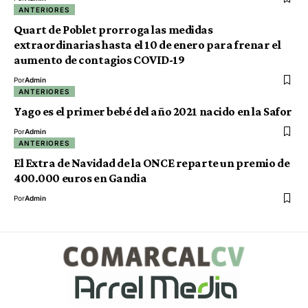
ANTERIORES
Quart de Poblet prorroga las medidas
extraordinarias hasta el 10 de enero para frenar el
aumento de contagios COVID-19
Por
Admin
ANTERIORES
Yago es el primer bebé del año 2021 nacido en la Safor
Por
Admin
ANTERIORES
El Extra de Navidad de la ONCE reparte un premio de
400.000 euros en Gandia
Por
Admin