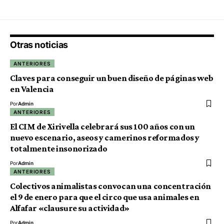
Otras noticias
ANTERIORES
Claves para conseguir un buen diseño de páginas web
en Valencia
Por
Admin
ANTERIORES
El CIM de Xirivella celebrará sus 100 años con un
nuevo escenario, aseos y camerinos reformados y
totalmente insonorizado
Por
Admin
ANTERIORES
Colectivos animalistas convocan una concentración
el 9 de enero para que el circo que usa animales en
Alfafar «clausure su actividad»
Por
Admin