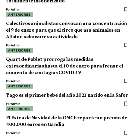
totalmente insonorizado
Por
Admin
ANTERIORES
Colectivos animalistas convocan una concentración
el 9 de enero para que el circo que usa animales en
Alfafar «clausure su actividad»
Por
Admin
ANTERIORES
Quart de Poblet prorroga las medidas
extraordinarias hasta el 10 de enero para frenar el
aumento de contagios COVID-19
Por
Admin
ANTERIORES
Yago es el primer bebé del año 2021 nacido en la Safor
Por
Admin
ANTERIORES
El Extra de Navidad de la ONCE reparte un premio de
400.000 euros en Gandia
Por
Admin