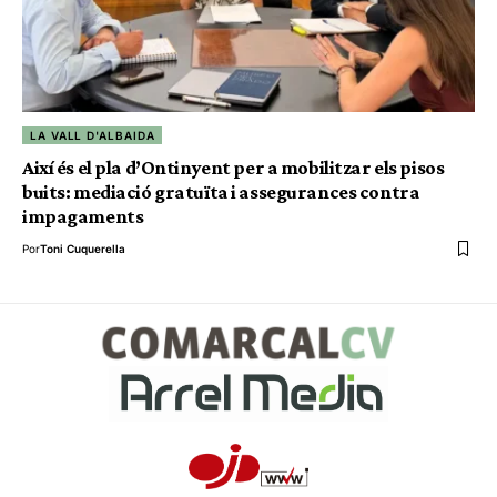
LA VALL D'ALBAIDA
Així és el pla d’Ontinyent per a mobilitzar els pisos
buits: mediació gratuïta i assegurances contra
impagaments
Por
Toni Cuquerella