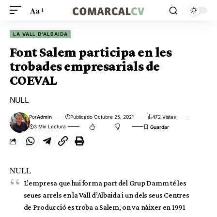
Aa
LA VALL D'ALBAIDA
Font Salem participa en les
trobades empresarials de
COEVAL
NULL
Por
Admin
Publicado Octubre 25, 2021
472 Vistas
3 Min Lectura
NULL
L’empresa que hui forma part del Grup Damm té les
seues arrels en la Vall d’Albaida i un dels seus Centres
de Producció es troba a Salem, on va nàixer en 1991