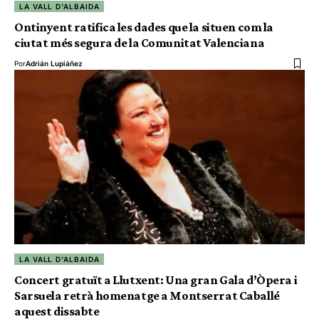
LA VALL D'ALBAIDA
Ontinyent ratifica les dades que la situen com la
ciutat més segura de la Comunitat Valenciana
Por
Adrián Lupiáñez
LA VALL D'ALBAIDA
Concert gratuït a Llutxent: Una gran Gala d’Òpera i
Sarsuela retrà homenatge a Montserrat Caballé
aquest dissabte