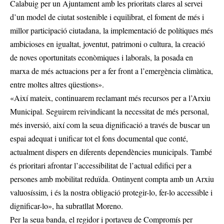
Calabuig per un Ajuntament amb les prioritats clares al servei
d’un model de ciutat sostenible i equilibrat, el foment de més i
millor participació ciutadana, la implementació de polítiques més
ambicioses en igualtat, joventut, patrimoni o cultura, la creació
de noves oportunitats econòmiques i laborals, la posada en
marxa de més actuacions per a fer front a l’emergència climàtica,
entre moltes altres qüestions».
«Així mateix, continuarem reclamant més recursos per a l’Arxiu
Municipal. Seguirem reivindicant la necessitat de més personal,
més inversió, així com la seua dignificació a través de buscar un
espai adequat i unificar tot el fons documental que conté,
actualment dispers en diferents dependències municipals. També
és prioritari afrontar l’accessibilitat de l’actual edifici per a
persones amb mobilitat reduïda. Ontinyent compta amb un Arxiu
valuosíssim, i és la nostra obligació protegir-lo, fer-lo accessible i
dignificar-lo», ha subratllat Moreno.
Per la seua banda, el regidor i portaveu de Compromís per