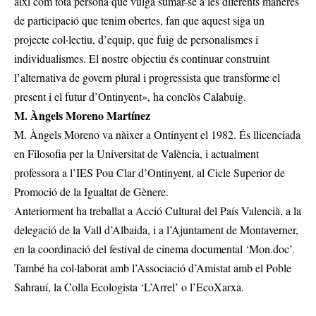
així com tota persona que vulga sumar-se a les diferents maneres
de participació que tenim obertes, fan que aquest siga un
projecte col·lectiu, d’equip, que fuig de personalismes i
individualismes. El nostre objectiu és continuar construint
l’alternativa de govern plural i progressista que transforme el
present i el futur d’Ontinyent», ha conclòs Calabuig.
M. Àngels Moreno Martínez
M. Àngels Moreno va nàixer a Ontinyent el 1982. És llicenciada
en Filosofia per la Universitat de València, i actualment
professora a l’IES Pou Clar d’Ontinyent, al Cicle Superior de
Promoció de la Igualtat de Gènere.
Anteriorment ha treballat a Acció Cultural del País Valencià, a la
delegació de la Vall d’Albaida, i a l’Ajuntament de Montaverner,
en la coordinació del festival de cinema documental ‘Mon.doc’.
També ha col·laborat amb l’Associació d’Amistat amb el Poble
Sahrauí, la Colla Ecologista ‘L’Arrel’ o l’EcoXarxa.