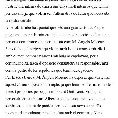
l’estructura interna de cara a uns anys molt intensos que tenim
per davant, ja que volem ser l’alternativa de futur que necessita
la nostra ciutat».
Alberola també ha apuntat que «és una gran satisfacció que
puguem sumar a la primera línia de la nostra acció política una
persona compromesa i treballadora com M. Àngels Moreno.
Sens dubte, el projecte queda en molt bones mans amb ella i
amb el meu company Nico Calabuig al capdavant, per a
continuar eixa tasca d’oposició constructiva i responsable, així
com la gestió de les regidories que tenim delegades».
Per la seua banda, M. Àngels Moreno ha exposat que «ostentar
aquest càrrec suposa tot un repte, ja que tenim entre mans moltes
idees i propostes per seguir millorant Ontinyent. Vull agrair
personalment a Paloma Alberola tota la tasca realitzada, que
servirà com a punt de partida per a aquesta nova etapa. És
moment de continuar treballant junt amb el company Nico