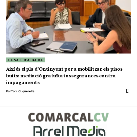
LA VALL D'ALBAIDA
Així és el pla d’Ontinyent per a mobilitzar els pisos
buits: mediació gratuïta i assegurances contra
impagaments
Por
Toni Cuquerella