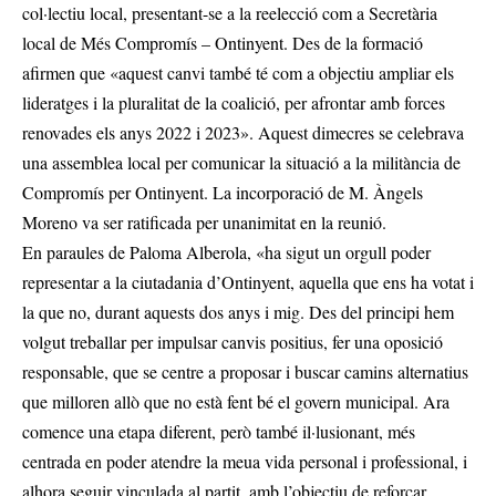
col·lectiu local, presentant-se a la reelecció com a Secretària
local de Més Compromís – Ontinyent. Des de la formació
afirmen que «aquest canvi també té com a objectiu ampliar els
lideratges i la pluralitat de la coalició, per afrontar amb forces
renovades els anys 2022 i 2023». Aquest dimecres se celebrava
una assemblea local per comunicar la situació a la militància de
Compromís per Ontinyent. La incorporació de M. Àngels
Moreno va ser ratificada per unanimitat en la reunió.
En paraules de Paloma Alberola, «ha sigut un orgull poder
representar a la ciutadania d’Ontinyent, aquella que ens ha votat i
la que no, durant aquests dos anys i mig. Des del principi hem
volgut treballar per impulsar canvis positius, fer una oposició
responsable, que se centre a proposar i buscar camins alternatius
que milloren allò que no està fent bé el govern municipal. Ara
comence una etapa diferent, però també il·lusionant, més
centrada en poder atendre la meua vida personal i professional, i
alhora seguir vinculada al partit, amb l’objectiu de reforçar