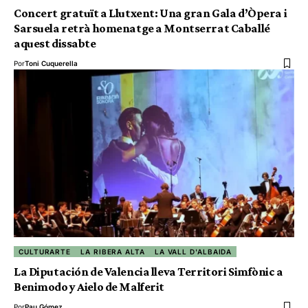
Concert gratuït a Llutxent: Una gran Gala d’Òpera i
Sarsuela retrà homenatge a Montserrat Caballé
aquest dissabte
Por
Toni Cuquerella
CULTURARTE
LA RIBERA ALTA
LA VALL D'ALBAIDA
La Diputación de Valencia lleva Territori Simfònic a
Benimodo y Aielo de Malferit
Por
Pau Gómez