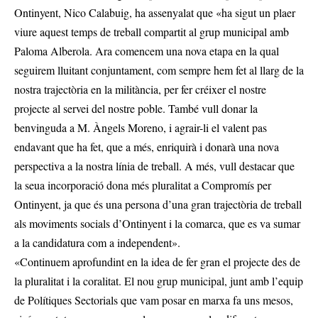
Ontinyent, Nico Calabuig, ha assenyalat que «ha sigut un plaer
viure aquest temps de treball compartit al grup municipal amb
Paloma Alberola. Ara comencem una nova etapa en la qual
seguirem lluitant conjuntament, com sempre hem fet al llarg de la
nostra trajectòria en la militància, per fer créixer el nostre
projecte al servei del nostre poble. També vull donar la
benvinguda a M. Àngels Moreno, i agrair-li el valent pas
endavant que ha fet, que a més, enriquirà i donarà una nova
perspectiva a la nostra línia de treball. A més, vull destacar que
la seua incorporació dona més pluralitat a Compromís per
Ontinyent, ja que és una persona d’una gran trajectòria de treball
als moviments socials d’Ontinyent i la comarca, que es va sumar
a la candidatura com a independent».
«Continuem aprofundint en la idea de fer gran el projecte des de
la pluralitat i la coralitat. El nou grup municipal, junt amb l’equip
de Polítiques Sectorials que vam posar en marxa fa uns mesos,