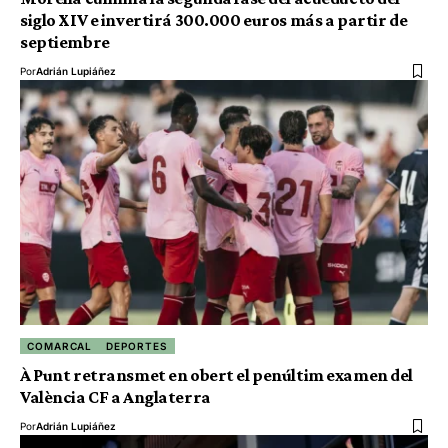
siglo XIV e invertirá 300.000 euros más a partir de
septiembre
Por
Adrián Lupiáñez
COMARCAL
DEPORTES
À Punt retransmet en obert el penúltim examen del
València CF a Anglaterra
Por
Adrián Lupiáñez