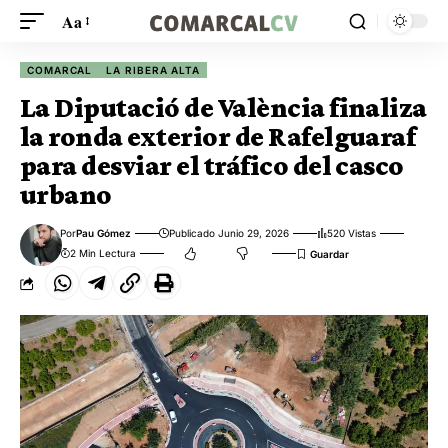
Aa
COMARCAL
LA RIBERA ALTA
La Diputació de València finaliza
la ronda exterior de Rafelguaraf
para desviar el tráfico del casco
urbano
Por
Pau Gómez
Publicado Junio 29, 2026
520 Vistas
2 Min Lectura