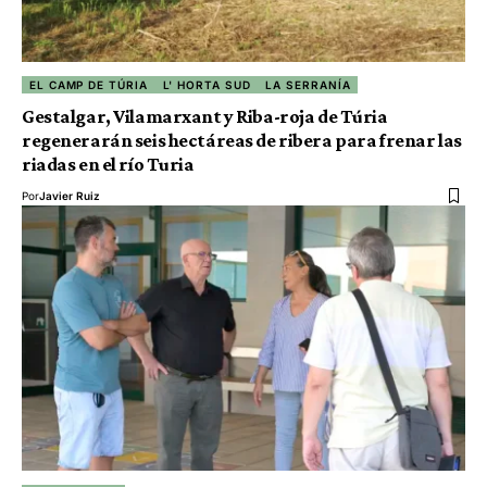
EL CAMP DE TÚRIA
L' HORTA SUD
LA SERRANÍA
Gestalgar, Vilamarxant y Riba-roja de Túria
regenerarán seis hectáreas de ribera para frenar las
riadas en el río Turia
Por
Javier Ruiz