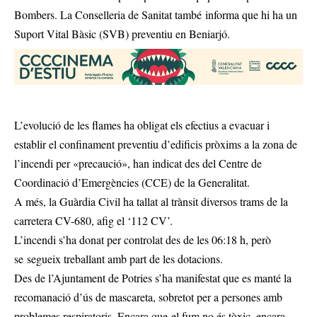
Bombers. La Conselleria de Sanitat també informa que hi ha un
Suport Vital Bàsic (SVB) preventiu en Beniarjó.
L’evolució de les flames ha obligat els efectius a evacuar i
establir el confinament preventiu d’edificis pròxims a la zona de
l’incendi per «precaució», han indicat des del Centre de
Coordinació d’Emergències (CCE) de la Generalitat.
A més, la Guàrdia Civil ha tallat al trànsit diversos trams de la
carretera CV-680, afig el ‘112 CV’.
L’incendi s’ha donat per controlat des de les 06:18 h, però
se segueix treballant amb part de les dotacions.
Des de l’Ajuntament de Potries s’ha manifestat que es manté la
recomanació d’ús de mascareta, sobretot per a persones amb
problemes respiratoris. Encara que el fum no és tòxic, encara