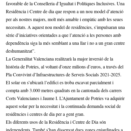
favorable de la Conselleria d’Igualtat i Polítiques Inclusives. Una
Residència i Centre de dia que respon a un nou model d’atenció
per als nostres majors, molt més amable i empàtic amb les seues
necessitats. A aquest nou model de residències, s’impulsaran una
sèrie d’iniciatives orientades a que l’atenció a les persones amb
dependència siga la més semblant a una llar i no a un gran centre
deshumanitzat”.
La Generalitat Valenciana realitzarà la major inversió de la
història de Potries, al voltant d’onze milions d’euros, a través del
Pla Convivint d’Infraestructures de Serveis Socials 2021-2025.
El solar on s’ubicarà l’edifici es troba excavat parcialment i
compta amb 3.000 metres quadrats en la cantonada dels carrers
Corts Valencianes i Jaume I. L’Ajuntament de Potries va adquirir
aquest solar per la necessitat i la continuada demanda social de
residències i centres de dia per a gent gran.
Els diferents usos de la Residència i Centre de Dia són
independents. També s’han dissenyat dues zones enjardinades a