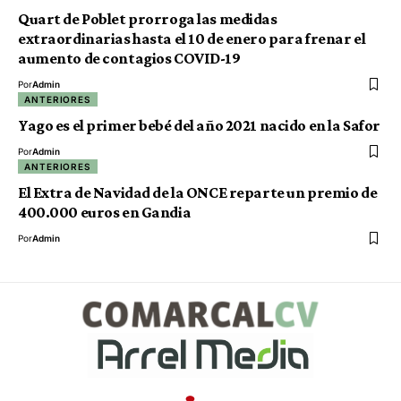
Quart de Poblet prorroga las medidas
extraordinarias hasta el 10 de enero para frenar el
aumento de contagios COVID-19
Por
Admin
ANTERIORES
Yago es el primer bebé del año 2021 nacido en la Safor
Por
Admin
ANTERIORES
El Extra de Navidad de la ONCE reparte un premio de
400.000 euros en Gandia
Por
Admin