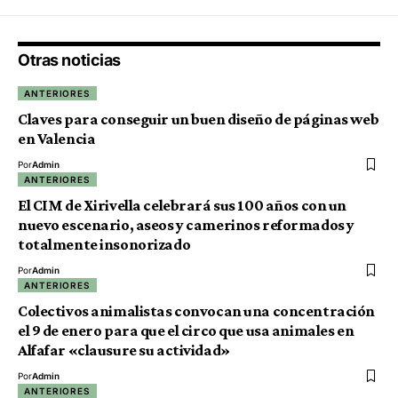
Otras noticias
ANTERIORES
Claves para conseguir un buen diseño de páginas web
en Valencia
Por
Admin
ANTERIORES
El CIM de Xirivella celebrará sus 100 años con un
nuevo escenario, aseos y camerinos reformados y
totalmente insonorizado
Por
Admin
ANTERIORES
Colectivos animalistas convocan una concentración
el 9 de enero para que el circo que usa animales en
Alfafar «clausure su actividad»
Por
Admin
ANTERIORES