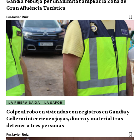
Gandia rebutja per unanimitat ampliar la Zona de
Gran Afluència Turística
Por
Javier Ruiz
LA RIBERA BAIXA
LA SAFOR
Golpe al robo en viviendas con registros en Gandia y
Cullera: intervienen joyas, dinero y material tras
detener a tres personas
Por
Javier Ruiz